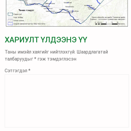
ХАРИУЛТ ҮЛДЭЭНЭ ҮҮ
Таны имэйл хаягийг нийтлэхгүй.
Шаардлагатай
талбаруудыг
*
гэж тэмдэглэсэн
Сэтгэгдэл
*