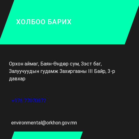
ХОЛБОО БАРИХ
Орхон аймаг, Баян-Өндөр сум, Зэст баг,
Залуучуудын гудамж Захиргааны III Байр, 3-р
давхар
+976 77070872
environmental@orkhon.gov.mn