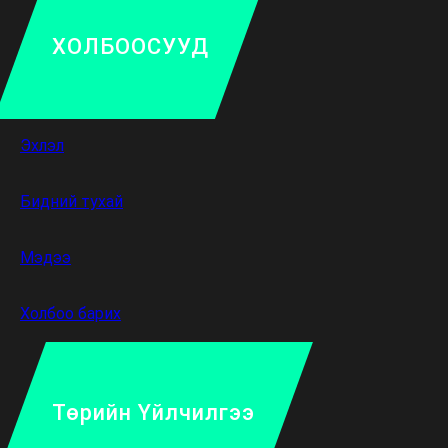
ХОЛБООСУУД
Эхлэл
Бидний тухай
Мэдээ
Холбоо барих
Төрийн Үйлчилгээ