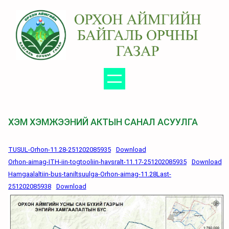
Агуулга
руу
алгасах
ХЭМ ХЭМЖЭЭНИЙ АКТЫН САНАЛ АСУУЛГА
TUSUL-Orhon-11.28-251202085935
Download
Orhon-aimag-ITH-iin-togtooliin-havsralt-11.17-251202085935
Download
Hamgaalaltiin-bus-taniltsuulga-Orhon-aimag-11.28Last-
251202085938
Download