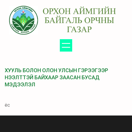
Агуулга
руу
алгасах
ХУУЛЬ БОЛОН ОЛОН УЛСЫН ГЭРЭЭГЭЭР
НЭЭЛТТЭЙ БАЙХААР ЗААСАН БУСАД
МЭДЭЭЛЭЛ
ёс