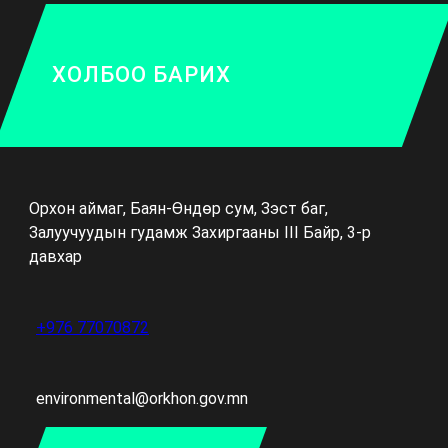
ХОЛБОО БАРИХ
Орхон аймаг, Баян-Өндөр сум, Зэст баг,
Залуучуудын гудамж Захиргааны III Байр, 3-р
давхар
+976 77070872
environmental@orkhon.gov.mn