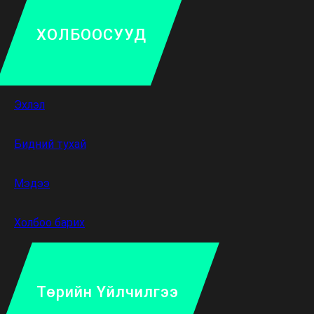
ХОЛБООСУУД
Эхлэл
Бидний тухай
Мэдээ
Холбоо барих
Төрийн Үйлчилгээ