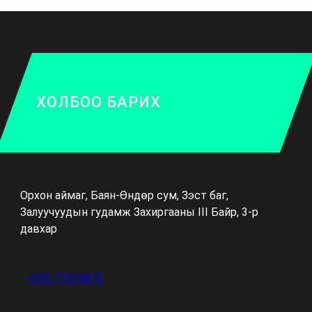
ХОЛБОО БАРИХ
Орхон аймаг, Баян-Өндөр сум, Зэст баг,
Залуучуудын гудамж Захиргааны III Байр, 3-р
давхар
+976 77070872