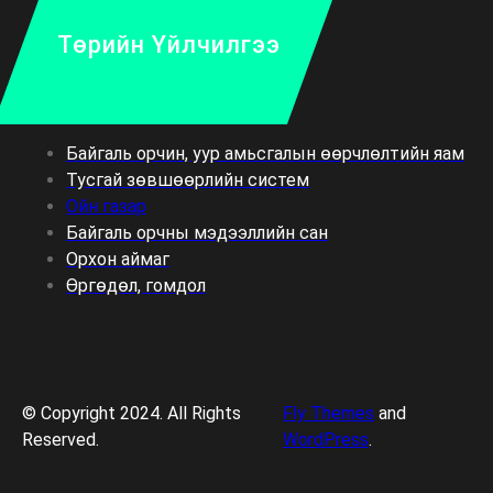
Төрийн Үйлчилгээ
Байгаль орчин, уур амьсгалын өөрчлөлтийн яам
Тусгай зөвшөөрлийн систем
Ойн газар
Байгаль орчны мэдээллийн сан
Орхон аймаг
Өргөдөл, гомдол
© Copyright 2024. All Rights
Fly Themes
and
Reserved.
WordPress
.