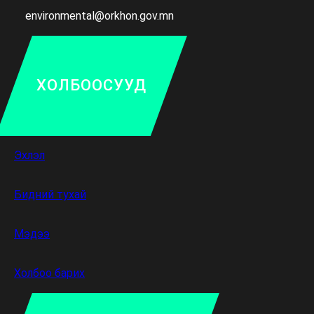
environmental@orkhon.gov.mn
ХОЛБООСУУД
Эхлэл
Бидний тухай
Мэдээ
Холбоо барих