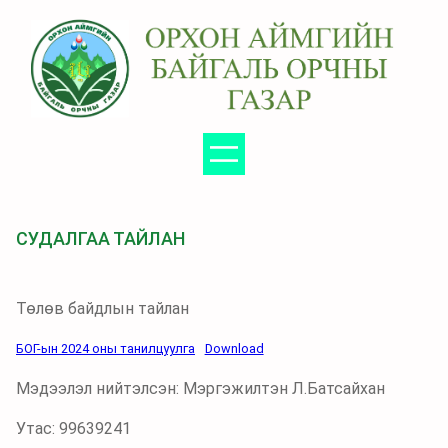
Агуулга
руу
алгасах
СУДАЛГАА ТАЙЛАН
Төлөв байдлын тайлан
БОГ-ын 2024 оны танилцуулга
Download
Мэдээлэл нийтэлсэн: Мэргэжилтэн Л.Батсайхан
Утас: 99639241