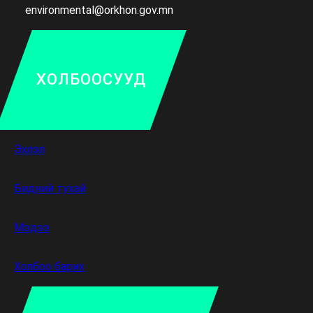
environmental@orkhon.gov.mn
ХОЛБООСУУД
Эхлэл
Бидний тухай
Мэдээ
Холбоо барих