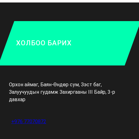
ХОЛБОО БАРИХ
Орхон аймаг, Баян-Өндөр сум, Зэст баг,
Залуучуудын гудамж Захиргааны III Байр, 3-р
давхар
+976 77070872