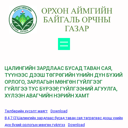
Агуулга
руу
алгасах
ЦАЛИНГИЙН ЗАРДЛААС БУСАД ТАВАН САЯ,
ТҮҮНЭЭС ДЭЭШ ТӨГРӨГИЙН ҮНИЙН ДҮН БҮХИЙ
ОРЛОГО, ЗАРЛАГЫН МӨНГӨН ГҮЙЛГЭЭГ
ГҮЙЛГЭЭ ТУС БҮРЭЭР, ГҮЙЛГЭЭНИЙ АГУУЛГА,
ХҮЛЭЭН АВАГЧИЙН НЭРИЙН ХАМТ
Төлбөрийн хүсэлт маягт
Download
8,4,7 (2)Цалингийн зардлаас бусад таван сая төгрөгөөс дээш үнийн
дүн бүхий орлогын мөнгөн гүйлгээ
Download