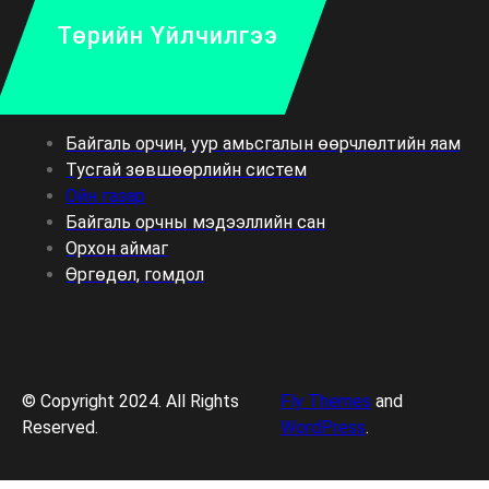
Төрийн Үйлчилгээ
Байгаль орчин, уур амьсгалын өөрчлөлтийн яам
Тусгай зөвшөөрлийн систем
Ойн газар
Байгаль орчны мэдээллийн сан
Орхон аймаг
Өргөдөл, гомдол
© Copyright 2024. All Rights
Fly Themes
and
Reserved.
WordPress
.