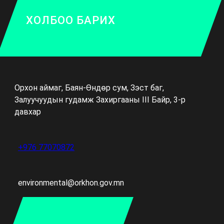
ХОЛБОО БАРИХ
Орхон аймаг, Баян-Өндөр сум, Зэст баг,
Залуучуудын гудамж Захиргааны III Байр, 3-р
давхар
+976 77070872
environmental@orkhon.gov.mn