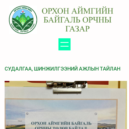
Агуулга
руу
алгасах
СУДАЛГАА, ШИНЖИЛГЭЭНИЙ АЖЛЫН ТАЙЛАН