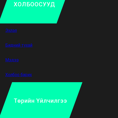
ХОЛБООСУУД
Эхлэл
Бидний тухай
Мэдээ
Холбоо барих
Төрийн Үйлчилгээ