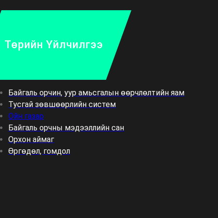
Төрийн Үйлчилгээ
Байгаль орчин, уур амьсгалын өөрчлөлтийн яам
Тусгай зөвшөөрлийн систем
Ойн газар
Байгаль орчны мэдээллийн сан
Орхон аймаг
Өргөдөл, гомдол