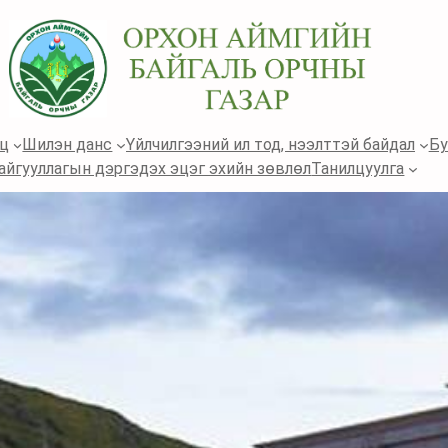
өц
Шилэн данс
Үйлчилгээний ил тод, нээлттэй байдал
Бу
айгууллагын дэргэдэх эцэг эхийн зөвлөл
Танилцуулга