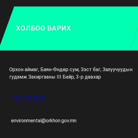
ХОЛБОО БАРИХ
Орхон аймаг, Баян-Өндөр сум, Зэст баг, Залуучуудын
гудамж Захиргааны III Байр, 3-р давхар
+976 77070872
environmental@orkhon.gov.mn