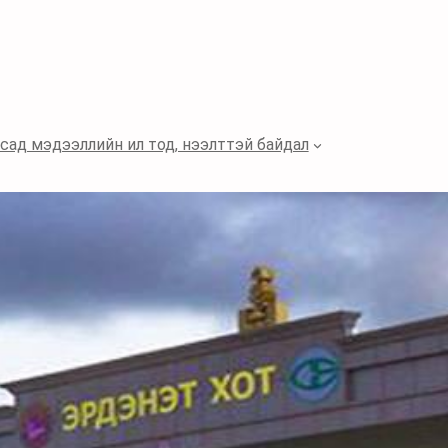
сад мэдээллийн ил тод, нээлттэй байдал