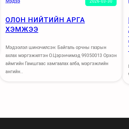
Мэдээ
2026-03-30
ОЛОН НИЙТИЙН АРГА
ХЭМЖЭЭ
Мэдээлэл шинэчилсэн: Байгаль орчны газрын
ахлах мэргэжилтэн О.Цэрэнчимэд 99350013 Орхон
аймгийн Гамшгаас хамгаалах алба, мэргэжлийн
ангийн…