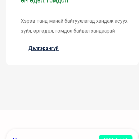
ӨРГӨДӨЛ, ГОМДОЛ
Хэрэв танд манай байгууллагад хандаж асуух
зүйл, өргөдөл, гомдол байвал хандаарай
Дэлгэрэнгүй