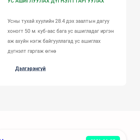
УС АШИГЛУУЛАХ ДҮГНЭЛТ ГАРГУУЛАХ
Усны тухай хуулийн 28.4 дэх заалтын дагуу
хоногт 50 м. куб-аас бага ус ашигладаг иргэн
аж ахуйн нэгж байгууллагад ус ашиглах
дүгнэлт гаргаж өгнө
Дэлгэрэнгүй