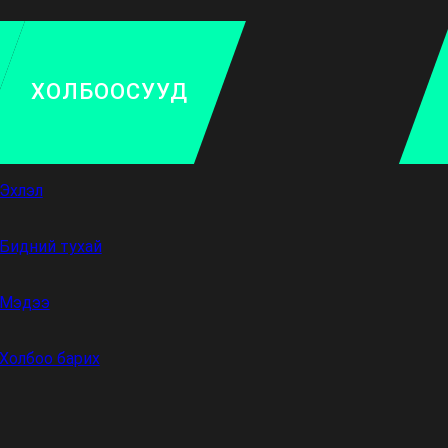
ХОЛБООСУУД
Эхлэл
Бидний тухай
Мэдээ
Холбоо барих